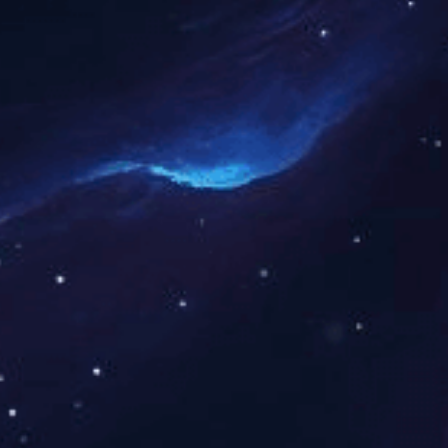
巡逻车
扫雪机
石材护理及清洁剂
- 地面保养产品
- 地毯清洁产品
- 卫生间清洁产品
- 石材混凝土产品
- 其他用途清洁剂
垃圾桶