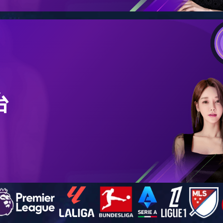
>
产品中心
>
升降平台
>
单桅柱升降平台BJYT(D)系列
产品描述 BJYT(D)系列采用高强度铝
便，外审紧凑，内安装有可放倒装置，保证