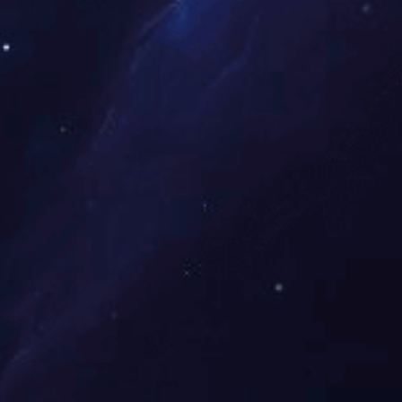
四柱式载物平台系列（SZZW)
四立柱物料升降机，适合载重较大，高度适
好，是货梯、卷扬机的极佳代替品。
平台可延伸式升降平台系列（PTYS)
可制作平台向外延伸式升降及，让工作无死