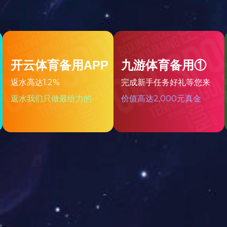
双桅柱升降平台BJYT（S）系列
产品描述 BJYT（S）系列产品采用双桅
型材。 产品特点 1.结构合理，造型美观； 
多桅柱升降平台BJYT(SZ)系列
四桅柱系列 六桅柱系列 八桅柱系列 产品描述
质精致而成，载量重，平台面积大，稳定性