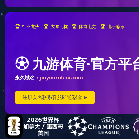
产品中心
主页
PRODUCT CENTER
星空（中国）
- 坦能手推式星空（中国）
- 坦能驾驶式星空（中国）
- 嘉得力驾驶式星空（中国）