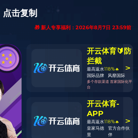
400-960-5506

咨询热线：
讯
关于星空app官方站官网