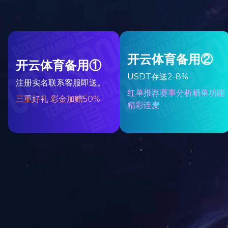
- 嘉得力手推式星空（中国）
- 高美星空（中国）
- 高美智慧型星空（中国）
- 高仙清洁机器人
扫地机
- 坦能驾驶式扫地机
- 坦能手推式扫地机
- 格美扫地机
- 嘉得力扫地机
- 高美扫地机