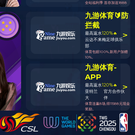
合金型材质精致而成，结构文雅小巧，整机重量轻，推行方
在工作高度前提下